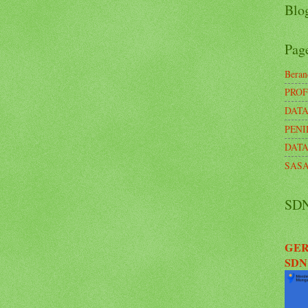
Blog
Pag
Beran
PROF
DATA
PENI
DATA
SASA
SD
GER
SDN