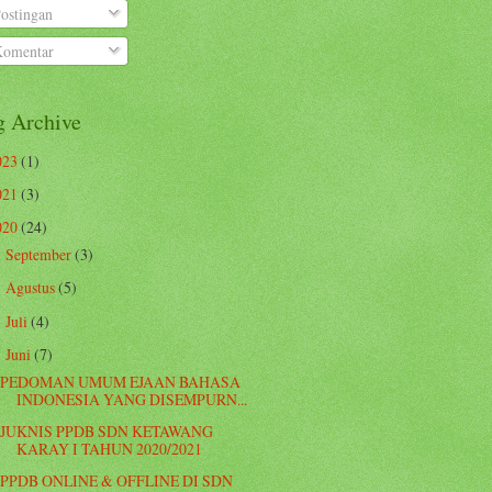
ostingan
omentar
g Archive
023
(1)
021
(3)
020
(24)
September
(3)
►
Agustus
(5)
►
Juli
(4)
►
Juni
(7)
▼
PEDOMAN UMUM EJAAN BAHASA
INDONESIA YANG DISEMPURN...
JUKNIS PPDB SDN KETAWANG
KARAY I TAHUN 2020/2021
PPDB ONLINE & OFFLINE DI SDN