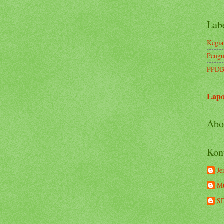
Lab
Kegia
Pengu
PPDB
Lapo
Abo
Kon
Je
Mu
S