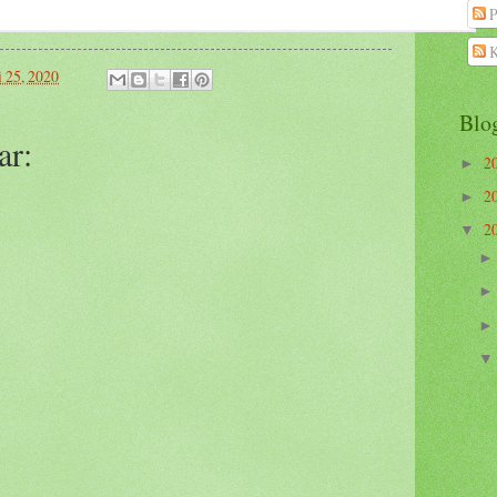
P
K
i 25, 2020
Blo
ar:
2
►
2
►
2
▼