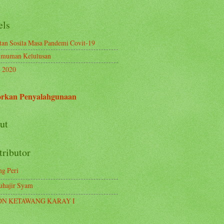
els
tan Sosila Masa Pandemi Covit-19
muman Kelulusan
 2020
rkan Penyalahgunaan
ut
tributor
ng Peri
hajir Syam
DN KETAWANG KARAY I