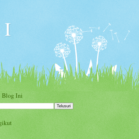
I
 Blog Ini
gikut