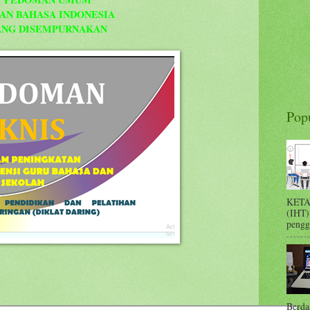
AN BAHASA INDONESIA
ANG DISEMPURNAKAN
Pop
KETA
(IHT)
pengge
Berda