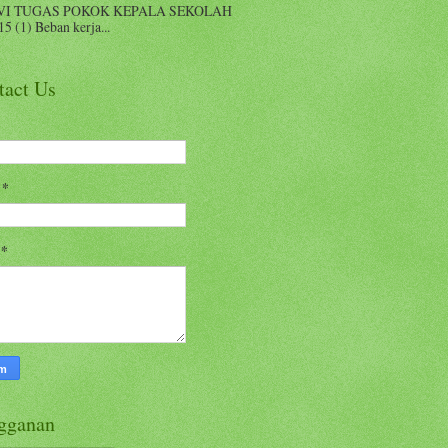
VI TUGAS POKOK KEPALA SEKOLAH
15 (1) Beban kerja...
tact Us
l
*
n
*
gganan