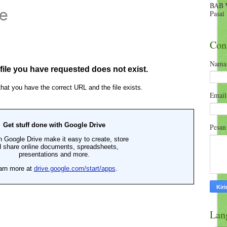
BAB 
Pasal 
Con
Nama
Emai
Pesa
Lan