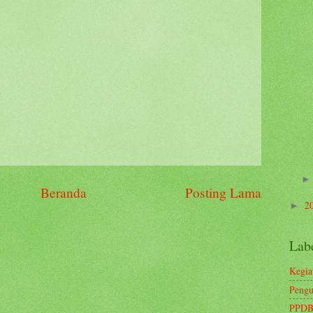
Beranda
Posting Lama
2
►
Lab
Kegia
Pengu
PPDB