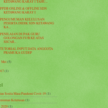
KETAWANG KARAY I TAHU...
PPDB ONLINE & OFFLINE SDN
KETAWANG KARAY I
PENGUMUMAN KELULUSAN
PESERTA DIDIK SDN KETAWANG
KA...
PENILAIAN DUPAK GURU
GOLONGAN IV/B KE ATAS
SECAR...
TUTORIAL INPUT DATA ANGGOTA
PRAMUKA GUDEP
Mei
(5)
►
017
(1)
el
tan Sosila Masa Pandemi Covit-19
(1)
muman Kelulusan
(1)
 2020
(1)