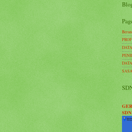
Blog
Pag
Beran
PROF
DATA
PENI
DATA
SASA
SD
GER
SDN