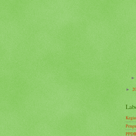
2
►
Lab
Kegia
Pengu
PPDB