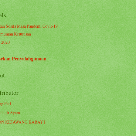
els
tan Sosila Masa Pandemi Covit-19
muman Kelulusan
 2020
rkan Penyalahgunaan
ut
tributor
ng Peri
hajir Syam
DN KETAWANG KARAY I