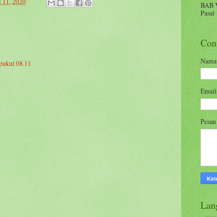
i 11, 2020
BAB 
Pasal 
Con
Nama
pukul 08.11
Emai
Pesa
Lan