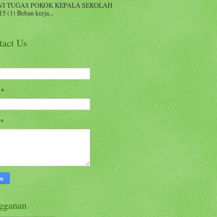
VI TUGAS POKOK KEPALA SEKOLAH
15 (1) Beban kerja...
tact Us
l
*
n
*
gganan