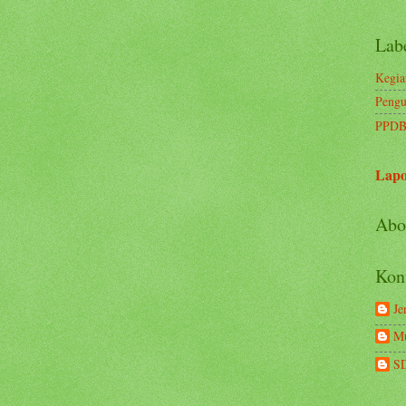
Lab
Kegia
Pengu
PPDB
Lapo
Abo
Kon
Je
Mu
S