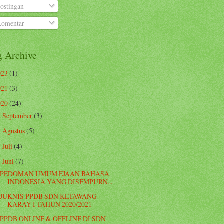
ostingan
omentar
g Archive
023
(1)
021
(3)
020
(24)
September
(3)
►
Agustus
(5)
►
Juli
(4)
►
Juni
(7)
▼
PEDOMAN UMUM EJAAN BAHASA
INDONESIA YANG DISEMPURN...
JUKNIS PPDB SDN KETAWANG
KARAY I TAHUN 2020/2021
PPDB ONLINE & OFFLINE DI SDN