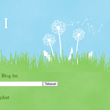
I
 Blog Ini
gikut