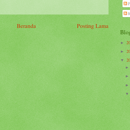
P
K
Beranda
Posting Lama
Blo
2
►
2
►
2
▼