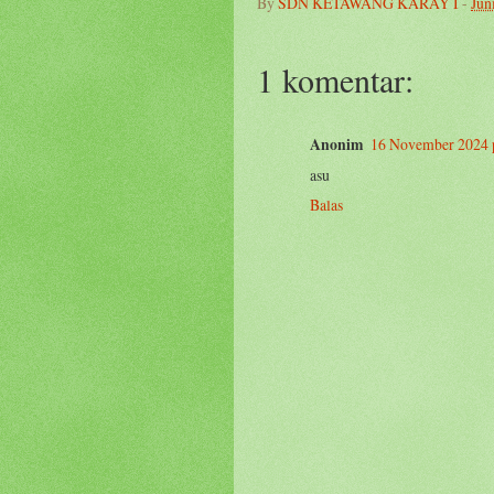
By
SDN KETAWANG KARAY I
-
Jun
1 komentar:
Anonim
16 November 2024 
asu
Balas