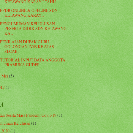
KETAWANG KARAY I TAHU...
PPDB ONLINE & OFFLINE SDN
KETAWANG KARAY I
PENGUMUMAN KELULUSAN
PESERTA DIDIK SDN KETAWANG
KA...
PENILAIAN DUPAK GURU
GOLONGAN IV/B KE ATAS
SECAR...
TUTORIAL INPUT DATA ANGGOTA
PRAMUKA GUDEP
Mei
(5)
►
017
(1)
el
tan Sosila Masa Pandemi Covit-19
(1)
muman Kelulusan
(1)
 2020
(1)